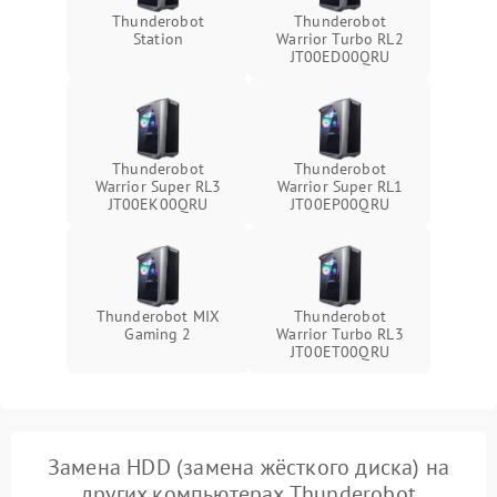
Thunderobot
Thunderobot
Station
Warrior Turbo RL2
JT00ED00QRU
Thunderobot
Thunderobot
Warrior Super RL3
Warrior Super RL1
JT00EK00QRU
JT00EP00QRU
Thunderobot MIX
Thunderobot
Gaming 2
Warrior Turbo RL3
JT00ET00QRU
Замена HDD (замена жёсткого диска) на
других компьютерах Thunderobot