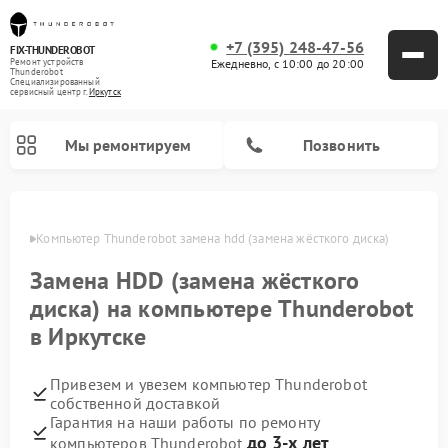
+7 (395) 248-47-56
FIX-THUNDEROBOT
Ежедневно, с 10:00 до 20:00
Ремонт устройств
Thunderobot
Специализированный
cервисный центр г.
Иркутск
Мы ремонтируем
Позвонить
утске
Компьютер Thunderobot замена hdd (замена жёсткого диска)
Замена HDD (замена жёсткого
диска) на компьютере Thunderobot
в Иркутске
Привезем и увезем компьютер Thunderobot
собственной доставкой
Гарантия на наши работы по ремонту
до 3-х лет
компьютеров Thunderobot