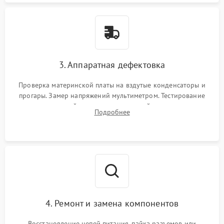
3. Аппаратная дефектовка
Проверка материнской платы на вздутые конденсаторы и
прогары. Замер напряжений мультиметром. Тестирование
оперативной памяти и накопителей с помощью
Подробнее
диагностического ПО для выявления сбойных секторов и
ошибок.
4. Ремонт и замена компонентов
Восстановление цепей питания, пайка разъемов или