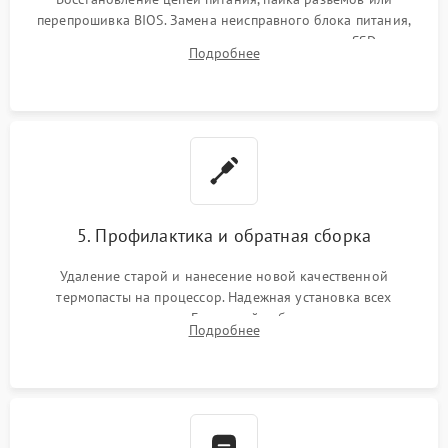
перепрошивка BIOS. Замена неисправного блока питания,
видеокарты, процессора или установка нового SSD для
Подробнее
восстановления и повышения скорости работы системы.
5. Профилактика и обратная сборка
Удаление старой и нанесение новой качественной
термопасты на процессор. Надежная установка всех
комплектующих в слоты. Грамотный кабель-менеджмент для
Подробнее
обеспечения правильной циркуляции воздуха внутри
корпуса ПК.