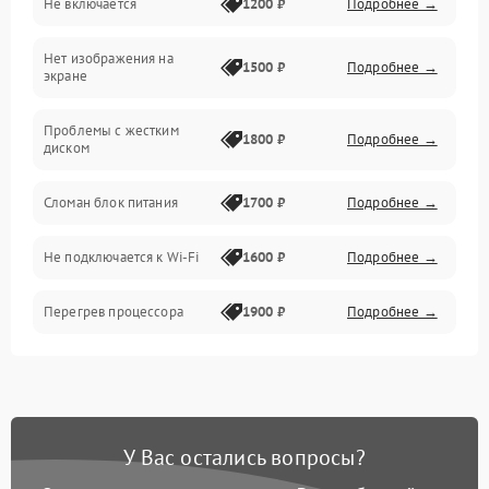
Не включается
1200 ₽
Подробнее →
Проблемы с производительностью и стабильностью
Нет изображения на
Прочие специфичные проблемы
1500 ₽
Подробнее →
экране
Проблемы с хранением данных
Проблемы с жестким
1800 ₽
Подробнее →
диском
Механические повреждения
Сломан блок питания
1700 ₽
Подробнее →
Программное обеспечение
Не подключается к Wi-Fi
1600 ₽
Подробнее →
Аудио
Перегрев процессора
1900 ₽
Подробнее →
Проблемы с видеокартой
1800 ₽
Подробнее →
Проблемы с
подключением внешних
1400 ₽
Подробнее →
У Вас остались вопросы?
устройств