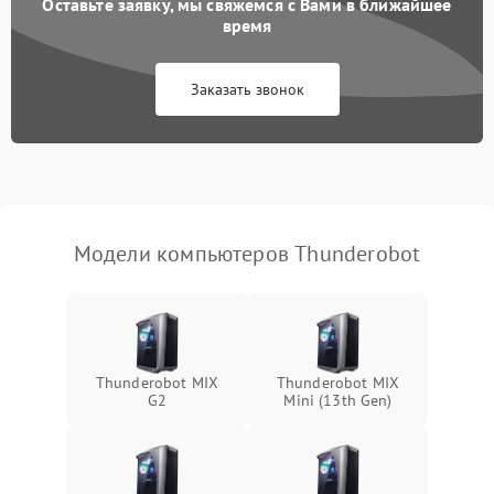
Оставьте заявку, мы свяжемся с Вами в ближайшее
Не работает система
время
1700 ₽
Подробнее →
охлаждения
Заказать звонок
Ошибки в работе
1500 ₽
Подробнее →
оперативной памяти
Не распознается USB-порт
1300 ₽
Подробнее →
Модели компьютеров Thunderobot
Thunderobot MIX
Thunderobot MIX
G2
Mini (13th Gen)