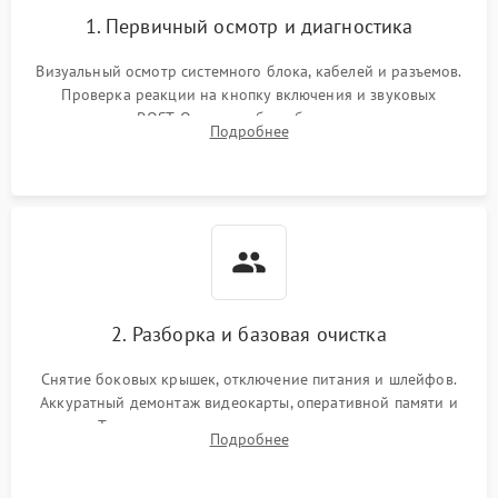
1. Первичный осмотр и диагностика
Визуальный осмотр системного блока, кабелей и разъемов.
Проверка реакции на кнопку включения и звуковых
сигналов POST. Оценка работы блока питания для
Подробнее
локализации базовых неисправностей без полного разбора.
2. Разборка и базовая очистка
Снятие боковых крышек, отключение питания и шлейфов.
Аккуратный демонтаж видеокарты, оперативной памяти и
кулеров. Тщательная очистка корпуса и радиаторов от пыли
Подробнее
с помощью сжатого воздуха для предотвращения
замыканий.