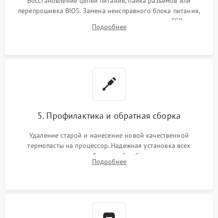
Восстановление цепей питания, пайка разъемов или
перепрошивка BIOS. Замена неисправного блока питания,
видеокарты, процессора или установка нового SSD для
Подробнее
восстановления и повышения скорости работы системы.
5. Профилактика и обратная сборка
Удаление старой и нанесение новой качественной
термопасты на процессор. Надежная установка всех
комплектующих в слоты. Грамотный кабель-менеджмент для
Подробнее
обеспечения правильной циркуляции воздуха внутри
корпуса ПК.