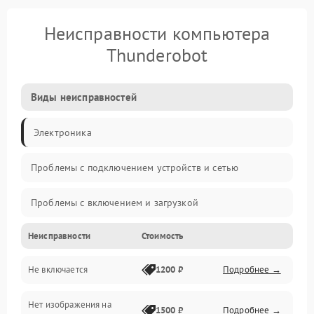
Неисправности компьютера
Thunderobot
Виды неисправностей
Электроника
Проблемы с подключением устройств и сетью
Проблемы с включением и загрузкой
Неисправности
Стоимость
Проблемы с изображением и монитором
Не включается
1200 ₽
Подробнее →
Проблемы с производительностью и стабильностью
Нет изображения на
Прочие специфичные проблемы
1500 ₽
Подробнее →