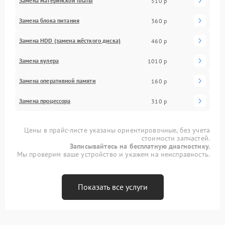
Замена материнской платы
510 р
Замена блока питания
360 р
Замена HDD (замена жёсткого диска)
460 р
Замена кулера
1010 р
Замена оперативной памяти
160 р
Замена процессора
310 р
Цены в прайс-листе указаны ориентировочные, без учета
стоимости запчастей.
Записывайтесь на бесплатную диагностику.
Мы проверим ваше устройство и укажем на неисправность.
Показать все услуги