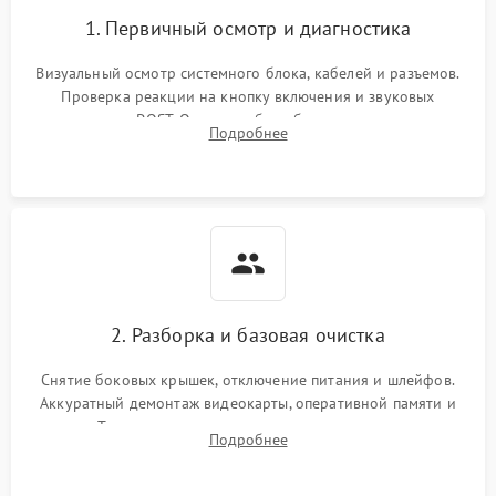
Ошибки в работе
1. Первичный осмотр и диагностика
1500 ₽
Подробнее →
оперативной памяти
Визуальный осмотр системного блока, кабелей и разъемов.
Не распознается USB-порт
1300 ₽
Подробнее →
Проверка реакции на кнопку включения и звуковых
сигналов POST. Оценка работы блока питания для
Подробнее
локализации базовых неисправностей без полного разбора.
2. Разборка и базовая очистка
Снятие боковых крышек, отключение питания и шлейфов.
Аккуратный демонтаж видеокарты, оперативной памяти и
кулеров. Тщательная очистка корпуса и радиаторов от пыли
Подробнее
с помощью сжатого воздуха для предотвращения
замыканий.