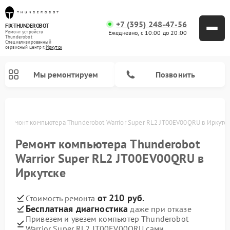
+7 (395) 248-47-56
FIX-THUNDEROBOT
Ежедневно, с 10:00 до 20:00
Ремонт устройств
Thunderobot
Специализированный
cервисный центр г.
Иркутск
Мы ремонтируем
Позвонить
ке
Ремонт компьютера Thunderobot Warrior Super RL2 JT00EV00QRU в Иркутс
Ремонт компьютера Thunderobot
Warrior Super RL2 JT00EV00QRU в
Иркутске
от 210 руб.
Стоимость ремонта
Бесплатная диагностика
даже при отказе
Привезем и увезем компьютер Thunderobot
Warrior Super RL2 JT00EV00QRU сами