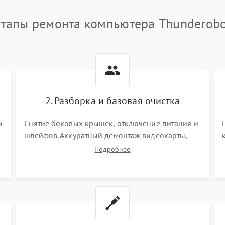
тапы ремонта компьютера Thunderob
2. Разборка и базовая очистка
и
Снятие боковых крышек, отключение питания и
шлейфов. Аккуратный демонтаж видеокарты,
оперативной памяти и кулеров. Тщательная
Подробнее
очистка корпуса и радиаторов от пыли с
помощью сжатого воздуха для предотвращения
замыканий.