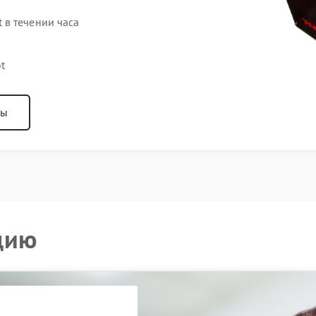
в течении часа
t
ны
цию