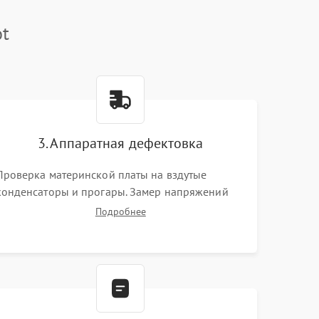
ot
3. Аппаратная дефектовка
Проверка материнской платы на вздутые
конденсаторы и прогары. Замер напряжений
мультиметром. Тестирование оперативной
Подробнее
памяти и накопителей с помощью
диагностического ПО для выявления сбойных
секторов и ошибок.