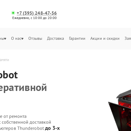
+7 (395) 248-47-56
Ежедневно, с 10:00 до 20:00
ны
О нас
Отзывы
Доставка
Гарантии
Акции и скидки
Зая
амяти
obot
еративной
е от ремонта
 собственной доставкой
до 3-х
пьютеров Thunderobot