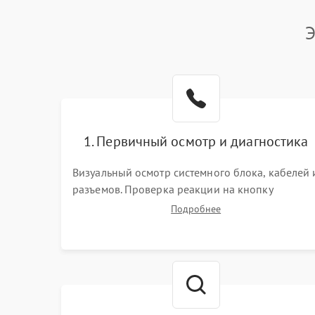
Э
1. Первичный осмотр и диагностика
Визуальный осмотр системного блока, кабелей 
разъемов. Проверка реакции на кнопку
включения и звуковых сигналов POST. Оценка
Подробнее
работы блока питания для локализации
базовых неисправностей без полного разбора.