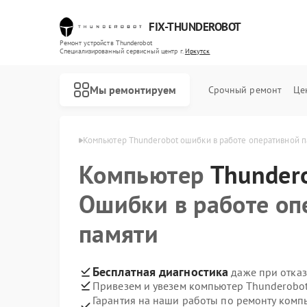
FIX-THUNDEROBOT
Ремонт устройств Thunderobot
Специализированный cервисный центр г.
Иркутск
Мы ремонтируем
Срочный ремонт
Це
nderobot в Иркутске
Компьютер Thunderobot ошибки в работе оперативной п
Компьютер
Ремонт ноутбуков Thunderobot
Ремонт мониторов Thunderobot
Thunder
Ошибки в работе оп
памяти
Бесплатная диагностика
даже при отказ
Привезем и увезем компьютер Thunderobot
Гарантия на наши работы по ремонту ком