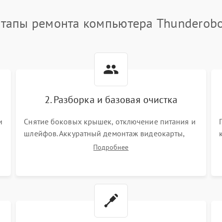
тапы ремонта компьютера Thunderob
2. Разборка и базовая очистка
и
Снятие боковых крышек, отключение питания и
шлейфов. Аккуратный демонтаж видеокарты,
оперативной памяти и кулеров. Тщательная
Подробнее
очистка корпуса и радиаторов от пыли с
помощью сжатого воздуха для предотвращения
замыканий.