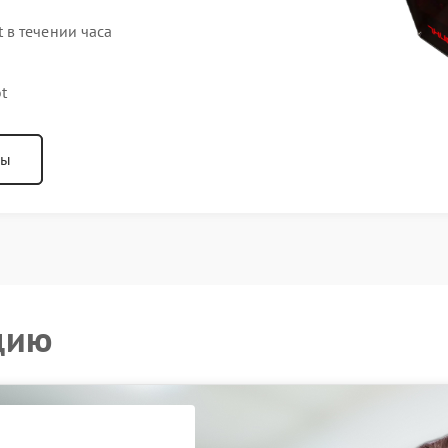
в течении часа
t
ны
цию