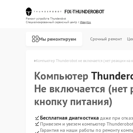
FIX-THUNDEROBOT
Ремонт устройств Thunderobot
Специализированный cервисный центр г.
Иркутск
Мы ремонтируем
Срочный ремонт
Це
nderobot в Иркутске
Компьютер Thunderobot не включается (нет реакции на 
Компьютер
Ремонт ноутбуков Thunderobot
Ремонт мониторов Thunderobot
Thunder
Не включается (нет 
кнопку питания)
Бесплатная диагностика
даже при отказ
Привезем и увезем компьютер Thunderobot
Гарантия на наши работы по ремонту ком