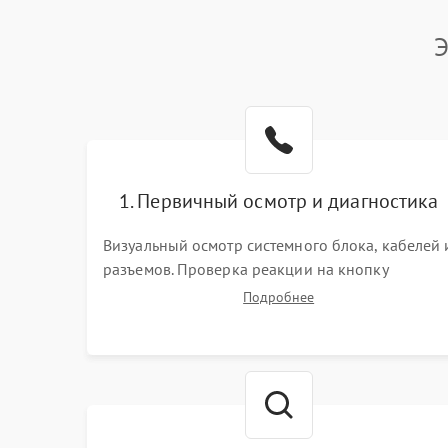
Э
1. Первичный осмотр и диагностика
Визуальный осмотр системного блока, кабелей 
разъемов. Проверка реакции на кнопку
включения и звуковых сигналов POST. Оценка
Подробнее
работы блока питания для локализации
базовых неисправностей без полного разбора.