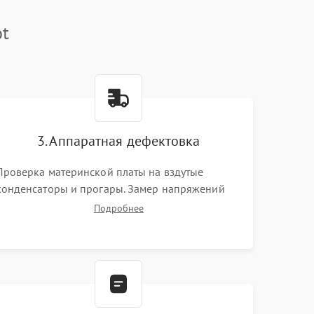
ot
3. Аппаратная дефектовка
Проверка материнской платы на вздутые
конденсаторы и прогары. Замер напряжений
мультиметром. Тестирование оперативной
Подробнее
памяти и накопителей с помощью
диагностического ПО для выявления сбойных
секторов и ошибок.