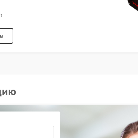
t
ны
цию