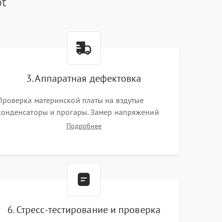
ot
3. Аппаратная дефектовка
Проверка материнской платы на вздутые
конденсаторы и прогары. Замер напряжений
мультиметром. Тестирование оперативной
Подробнее
памяти и накопителей с помощью
диагностического ПО для выявления сбойных
секторов и ошибок.
6. Стресс-тестирование и проверка