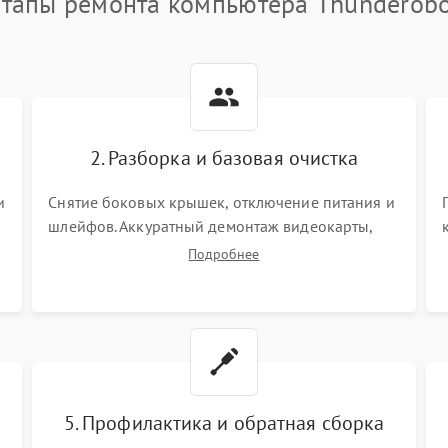
тапы ремонта компьютера Thunderob
2. Разборка и базовая очистка
и
Снятие боковых крышек, отключение питания и
шлейфов. Аккуратный демонтаж видеокарты,
оперативной памяти и кулеров. Тщательная
Подробнее
очистка корпуса и радиаторов от пыли с
помощью сжатого воздуха для предотвращения
замыканий.
5. Профилактика и обратная сборка