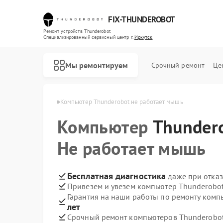
FIX-THUNDEROBOT
Ремонт устройств Thunderobot
Специализированный cервисный центр г.
Иркутск
Мы ремонтируем
Срочный ремонт
Це
nderobot в Иркутске
Компьютер Thunderobot не работает мышь
Компьютер
Ремонт ноутбуков Thunderobot
Ремонт мониторов Thunderobot
Thunder
Не работает мышь
Бесплатная диагностика
даже при отказ
Привезем и увезем компьютер Thunderobot
Гарантия на наши работы по ремонту ком
лет
Срочный ремонт компьютеров Thunderobot 