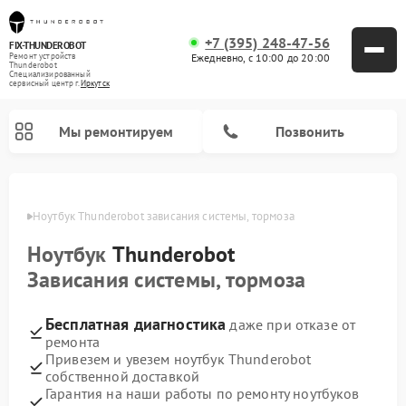
+7 (395) 248-47-56
FIX-THUNDEROBOT
Ежедневно, с 10:00 до 20:00
Ремонт устройств
Thunderobot
Специализированный
cервисный центр г.
Иркутск
Мы ремонтируем
Позвонить
утске
Ноутбук Thunderobot зависания системы, тормоза
Ремонт компьютеров Thunderobot
Ноутбук
Thunderobot
Зависания системы, тормоза
Бесплатная диагностика
даже при отказе от
ремонта
Привезем и увезем ноутбук Thunderobot
собственной доставкой
Гарантия на наши работы по ремонту ноутбуков