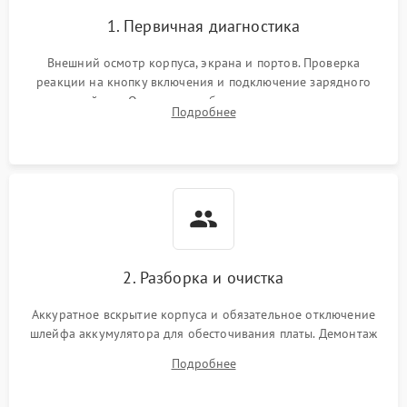
1. Первичная диагностика
Внешний осмотр корпуса, экрана и портов. Проверка
реакции на кнопку включения и подключение зарядного
устройства. Оценка потребления тока с помощью
Подробнее
лабораторного блока питания для локализации проблемы.
2. Разборка и очистка
Аккуратное вскрытие корпуса и обязательное отключение
шлейфа аккумулятора для обесточивания платы. Демонтаж
системы охлаждения, очистка кулера от пыли и удаление
Подробнее
высохшей термопасты с кристаллов чипов.