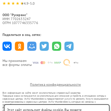
4.9-5.0
ООО "Русервис"
ИНН 7702633247
ОГРН 1077746335776
Поделиться в соц. сетях:
Мы принимаем
все формы оплаты
Политика конфиденциальности
Вся информация на сайте носит исключительно справочный характер.
Товарные знаки используются исключительно для описания устройств, в отношении которых
сервисные центры irk.fix-thunderobot.ru предоставляют услуги по ремонту. Услуги оказываются
в неавторизованных сервисных центрах irk.fix-thunderobot.ru, которые не связаны с
правообладателями товарных знаков или их официальными представителями.
Ремонт осуществляется для устройств, уже введенных в гражданский оборот в соответствии
Этот сайт использует файлы cookie. Вы можете
со статьей 1487 ГК РФ.