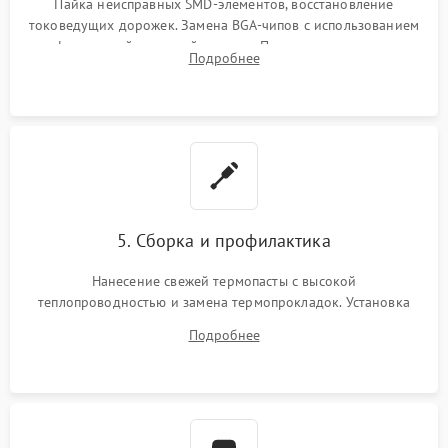
Пайка неисправных SMD-элементов, восстановление
токоведущих дорожек. Замена BGA-чипов с использованием
инфракрасной паяльной станции. Прошивка микросхемы
Подробнее
BIOS или замена поврежденных портов USB
5. Сборка и профилактика
Нанесение свежей термопасты с высокой
теплопроводностью и замена термопрокладок. Установка
системы охлаждения, подключение всех внутренних
Подробнее
шлейфов, модулей памяти и накопителей. Предварительная
сборка корпуса.