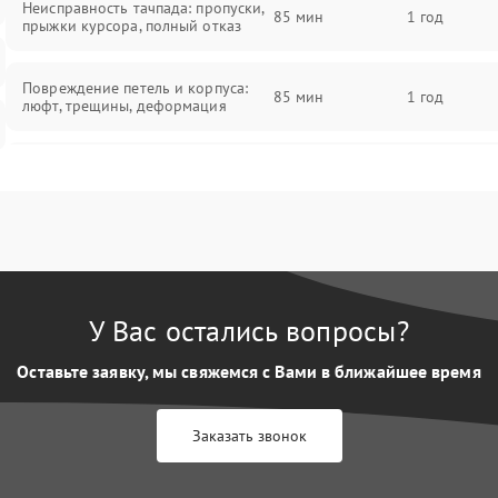
Неисправность тачпада: пропуски,
85 мин
1 год
прыжки курсора, полный отказ
Повреждение петель и корпуса:
85 мин
1 год
люфт, трещины, деформация
Проблемы аккумулятора: быстрая
разрядка, невозможность зарядки,
85 мин
1 год
вздутие
Неисправность зарядного
85 мин
1 год
устройства или разъёма питания
У Вас остались вопросы?
Перегрев из‑за пыли, износа
термопасты или неисправности
75 мин
1 год
Оставьте заявку, мы свяжемся с Вами в ближайшее время
кулера
Заказать звонок
Выход из строя SSD или HDD:
медленная загрузка, ошибки
80 мин
1 год
чтения, пропадание диска