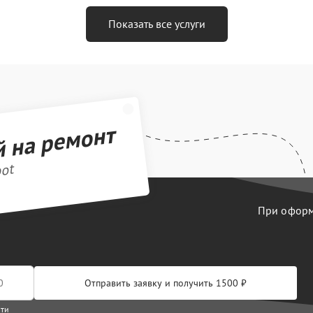
Показать все услуги
й на ремонт
bot
При оформл
Отправить заявку и получить 1500 ₽
сти