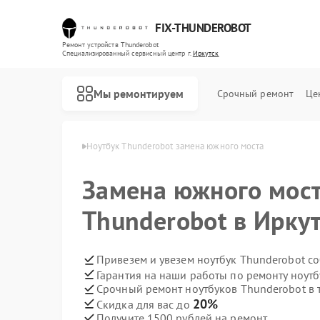
FIX-THUNDEROBOT
Ремонт устройств Thunderobot
Специализированный cервисный центр г.
Иркутск
Мы ремонтируем
Срочный ремонт
Це
nderobot в Иркутске
Ноутбук Thunderobot замена южного моста
Ремонт компьютеров Thunderobot
Ремонт мониторов Thunderobot
Замена южного мост
Thunderobot в Ирку
Привезем и увезем ноутбук Thunderobot с
Гарантия на наши работы по ремонту ноут
Срочный ремонт ноутбуков Thunderobot в 
20%
Скидка для вас до
Получите 1500 рублей на ремонт