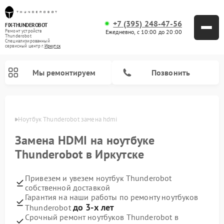
+7 (395) 248-47-56
FIX-THUNDEROBOT
Ежедневно, с 10:00 до 20:00
Ремонт устройств
Thunderobot
Специализированный
cервисный центр г.
Иркутск
Мы ремонтируем
Позвонить
утске
Ноутбук Thunderobot замена hdmi
Ремонт компьютеров Thunderobot
Замена HDMI на ноутбуке
Thunderobot в Иркутске
Привезем и увезем ноутбук Thunderobot
собственной доставкой
Гарантия на наши работы по ремонту ноутбуков
до 3-х лет
Thunderobot
Срочный ремонт ноутбуков Thunderobot в