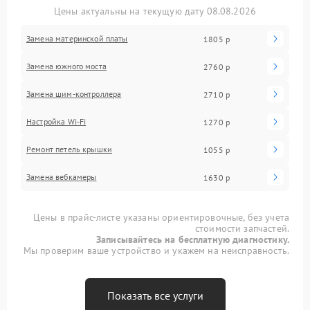
Цены актуальны на текущую дату 08.08.2026
Замена материнской платы
1805 р
Замена южного моста
2760 р
Замена шим-контроллера
2710 р
Настройка Wi-Fi
1270 р
Ремонт петель крышки
1055 р
Замена вебкамеры
1630 р
Цены в прайс-листе указаны ориентировочные, без учета
стоимости запчастей.
Записывайтесь на бесплатную диагностику.
Мы проверим ваше устройство и укажем на неисправность.
Показать все услуги