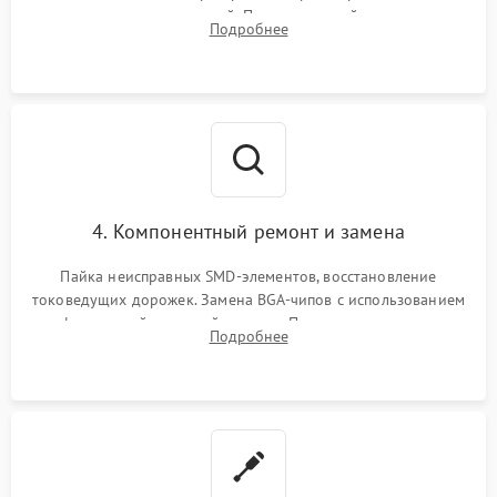
дежурных напряжений. Проверка цепей питания,
Подробнее
мультиконтроллера, процессора и видеочипа.
4. Компонентный ремонт и замена
Пайка неисправных SMD-элементов, восстановление
токоведущих дорожек. Замена BGA-чипов с использованием
инфракрасной паяльной станции. Прошивка микросхемы
Подробнее
BIOS или замена поврежденных портов USB