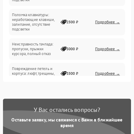
Электрические и системные сбои
Поломка клавиатуры:
Интерфейсные проблемы
неработающие клавиши,
2500 ₽
Подробнее →
залипание, отсутствие
подсветки
Батарея
Неисправность тачпада:
Сеть и интернет
пропуски, прыжки
3000 ₽
Подробнее →
курсора, полный отказ
Система охлаждения
Повреждение петель и
корпуса: люфт, трещины,
3500 ₽
Подробнее →
деформация
Проблемы аккумулятора:
быстрая разрядка,
2500 ₽
Подробнее →
невозможность зарядки,
вздутие
У Вас остались вопросы?
Оставьте заявку, мы свяжемся с Вами в ближайшее
Неисправность зарядного
время
устройства или разъёма
2000 ₽
Подробнее →
питания