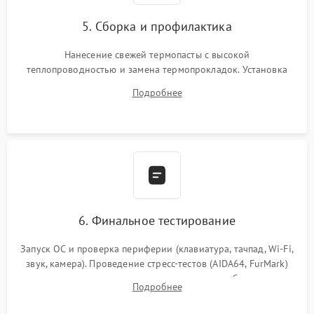
5. Сборка и профилактика
Нанесение свежей термопасты с высокой
теплопроводностью и замена термопрокладок. Установка
системы охлаждения, подключение всех внутренних
Подробнее
шлейфов, модулей памяти и накопителей. Предварительная
сборка корпуса.
6. Финальное тестирование
Запуск ОС и проверка периферии (клавиатура, тачпад, Wi-Fi,
звук, камера). Проведение стресс-тестов (AIDA64, FurMark)
для контроля температурного режима и стабильности
Подробнее
системы под пиковой нагрузкой.