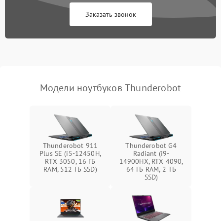
Заказать звонок
Перегрев из‑за пыли,
износа термопасты или
2500 ₽
Подробнее →
неисправности кулера
Выход из строя SSD или
HDD: медленная загрузка,
3000 ₽
Подробнее →
ошибки чтения,
пропадание диска
Модели ноутбуков Thunderobot
Неисправность
оперативной памяти:
2000 ₽
Подробнее →
вылеты приложений,
синие экраны
Thunderobot 911
Thunderobot G4
Plus SE (i5-12450H,
Radiant (i9-
Проблемы Wi‑Fi или
RTX 3050, 16 ГБ
14900HX, RTX 4090,
2500 ₽
Подробнее →
Bluetooth модулей
RAM, 512 ГБ SSD)
64 ГБ RAM, 2 ТБ
SSD)