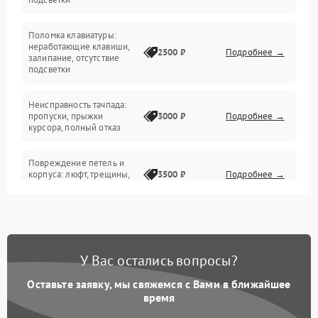
Электрические и системные сбои
Поломка клавиатуры:
Интерфейсные проблемы
неработающие клавиши,
2500 ₽
Подробнее →
залипание, отсутствие
подсветки
Батарея
Неисправность тачпада:
Сеть и интернет
пропуски, прыжки
3000 ₽
Подробнее →
курсора, полный отказ
Система охлаждения
Повреждение петель и
корпуса: люфт, трещины,
3500 ₽
Подробнее →
деформация
Проблемы аккумулятора:
быстрая разрядка,
2500 ₽
Подробнее →
невозможность зарядки,
вздутие
У Вас остались вопросы?
Оставьте заявку, мы свяжемся с Вами в ближайшее
Неисправность зарядного
время
устройства или разъёма
2000 ₽
Подробнее →
питания