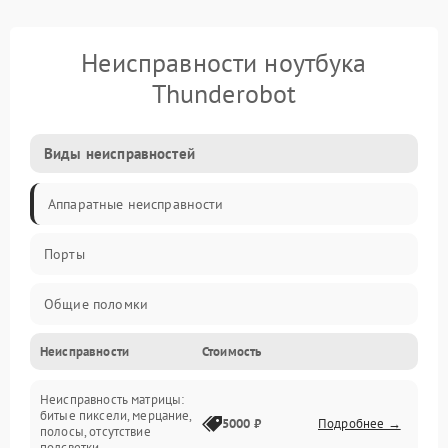
Неисправности ноутбука
Thunderobot
Виды неисправностей
Аппаратные неисправности
Порты
Общие поломки
Неисправности
Стоимость
Устройства
Неисправность матрицы:
Программные ошибки
битые пиксели, мерцание,
5000 ₽
Подробнее →
полосы, отсутствие
подсветки