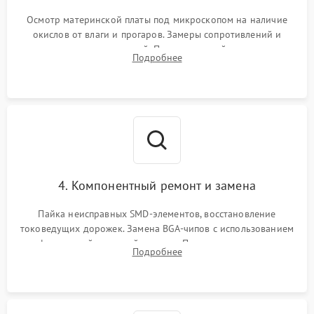
Осмотр материнской платы под микроскопом на наличие
окислов от влаги и прогаров. Замеры сопротивлений и
дежурных напряжений. Проверка цепей питания,
Подробнее
мультиконтроллера, процессора и видеочипа.
4. Компонентный ремонт и замена
Пайка неисправных SMD-элементов, восстановление
токоведущих дорожек. Замена BGA-чипов с использованием
инфракрасной паяльной станции. Прошивка микросхемы
Подробнее
BIOS или замена поврежденных портов USB