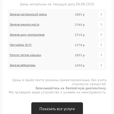
Цены актуальны на текущую дату 06.08.2026
Замена материнской платы
1805 р
Замена южного моста
2760 р
Замена шим-контроллера
2710 р
Настройка Wi-Fi
1270 р
Ремонт петель крышки
1055 р
Замена вебкамеры
1630 р
Цены в прайс-листе указаны ориентировочные, без учета
стоимости запчастей.
Записывайтесь на бесплатную диагностику.
Мы проверим ваше устройство и укажем на неисправность.
Показать все услуги