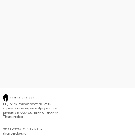
СЦ irk.fix-thunderobot.ru - сеть
сервисных центров в Иркутске по
ремонту и обслуживанию техники
Thunderobot
2021-2026 © СЦ irk.fix-
thunderobot.ru