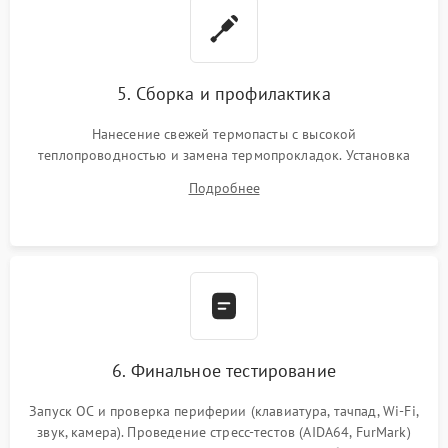
5. Сборка и профилактика
Нанесение свежей термопасты с высокой
теплопроводностью и замена термопрокладок. Установка
системы охлаждения, подключение всех внутренних
Подробнее
шлейфов, модулей памяти и накопителей. Предварительная
сборка корпуса.
6. Финальное тестирование
Запуск ОС и проверка периферии (клавиатура, тачпад, Wi-Fi,
звук, камера). Проведение стресс-тестов (AIDA64, FurMark)