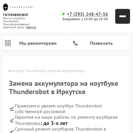
+7 (395) 248-47-56
FIX-THUNDEROBOT
Ежедневно, с 10:00 до 20:00
Ремонт устройств
Thunderobot
Специализированный
cервисный центр г.
Иркутск
Мы ремонтируем
Позвонить
утске
Ноутбук Thunderobot замена аккумулятора
Ремонт компьютеров Thunderobot
Замена аккумулятора на ноутбуке
Thunderobot в Иркутске
Привезем и увезем ноутбук Thunderobot
собственной доставкой
Гарантия на наши работы по ремонту ноутбуков
до 3-х лет
Thunderobot
Срочный ремонт ноутбуков Thunderobot в