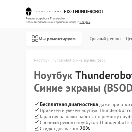
FIX-THUNDEROBOT
Ремонт устройств Thunderobot
Специализированный cервисный центр г.
Иркутск
Мы ремонтируем
Срочный ремонт
Це
nderobot в Иркутске
Ноутбук Thunderobot синие экраны (bsod)
Ноутбук
Ремонт компьютеров Thunderobot
Ремонт мониторов Thunderobot
Thunderobo
Синие экраны (BSOD
Бесплатная диагностика
даже при отказ
Привезем и увезем ноутбук Thunderobot с
Гарантия на наши работы по ремонту ноут
Срочный ремонт ноутбуков Thunderobot в 
20%
Скидка для вас до