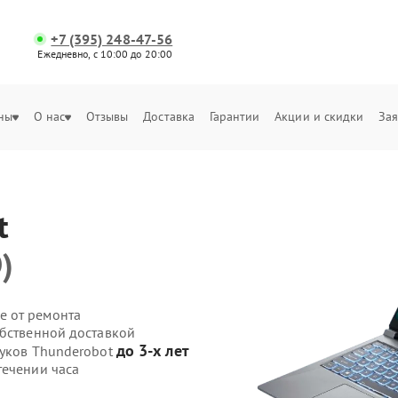
+7 (395) 248-47-56
Ежедневно, с 10:00 до 20:00
ны
О нас
Отзывы
Доставка
Гарантии
Акции и скидки
Зая
t
)
е от ремонта
обственной доставкой
до 3-х лет
буков Thunderobot
течении часа