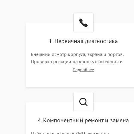
1. Первичная диагностика
Внешний осмотр корпуса, экрана и портов.
Проверка реакции на кнопку включения и
подключение зарядного устройства. Оценка
Подробнее
потребления тока с помощью лабораторного
блока питания для локализации проблемы.
4. Компонентный ремонт и замена
Пайка неисправных SMD-элементов,