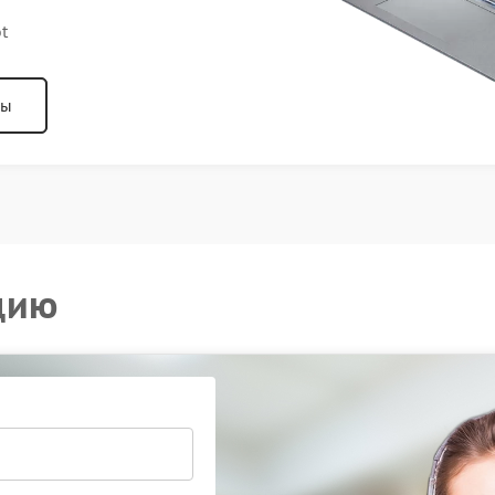
t
ны
цию