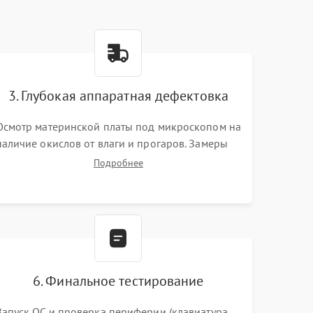
3. Глубокая аппаратная дефектовка
Осмотр материнской платы под микроскопом на
наличие окислов от влаги и прогаров. Замеры
сопротивлений и дежурных напряжений.
Подробнее
Проверка цепей питания, мультиконтроллера,
процессора и видеочипа.
6. Финальное тестирование
Запуск ОС и проверка периферии (клавиатура,