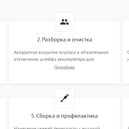
2. Разборка и очистка
Аккуратное вскрытие корпуса и обязательное
отключение шлейфа аккумулятора для
обесточивания платы. Демонтаж системы
Подробнее
охлаждения, очистка кулера от пыли и удаление
высохшей термопасты с кристаллов чипов.
5. Сборка и профилактика
Нанесение свежей термопасты с высокой