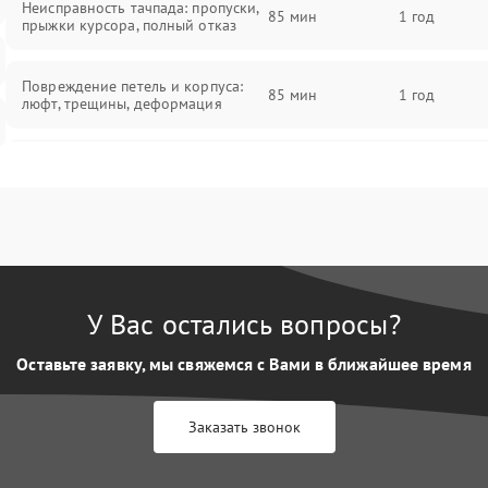
Неисправность тачпада: пропуски,
85 мин
1 год
прыжки курсора, полный отказ
Повреждение петель и корпуса:
85 мин
1 год
люфт, трещины, деформация
Проблемы аккумулятора: быстрая
разрядка, невозможность зарядки,
85 мин
1 год
вздутие
Неисправность зарядного
85 мин
1 год
устройства или разъёма питания
У Вас остались вопросы?
Перегрев из‑за пыли, износа
термопасты или неисправности
75 мин
1 год
Оставьте заявку, мы свяжемся с Вами в ближайшее время
кулера
Заказать звонок
Выход из строя SSD или HDD:
медленная загрузка, ошибки
80 мин
1 год
чтения, пропадание диска