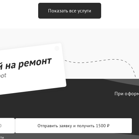
Показать все услуги
й на ремонт
bot
При оформл
Отправить заявку и получить 1500 ₽
сти