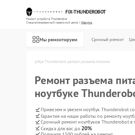
FIX-THUNDEROBOT
Ремонт устройств Thunderobot
Специализированный cервисный центр г.
Иркутск
Мы ремонтируем
Срочный ремонт
Це
obot в Иркутске
Ноутбук Thunderobot ремонт разъема питания
Ремонт компьютеров Thunderobot
Ремонт мониторов Thunderobot
Ремонт разъема пит
ноутбуке Thunderob
Привезем и увезем ноутбук Thunderobot с
Гарантия на наши работы по ремонту ноут
Срочный ремонт ноутбуков Thunderobot в 
20%
Скидка для вас до
Получите 1500 рублей на ремонт