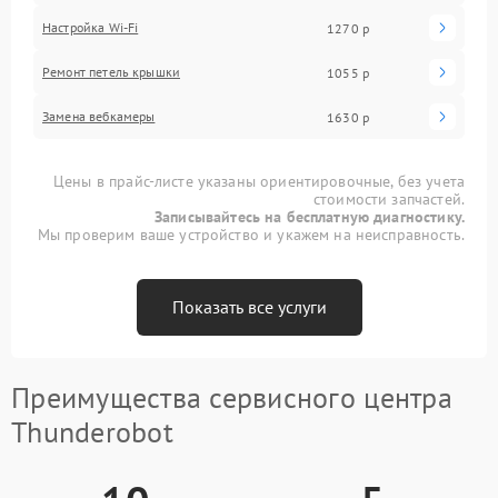
Настройка Wi-Fi
1270 р
Ремонт петель крышки
1055 р
Замена вебкамеры
1630 р
Цены в прайс-листе указаны ориентировочные, без учета
стоимости запчастей.
Записывайтесь на бесплатную диагностику.
Мы проверим ваше устройство и укажем на неисправность.
Показать все услуги
Преимущества сервисного центра
Thunderobot