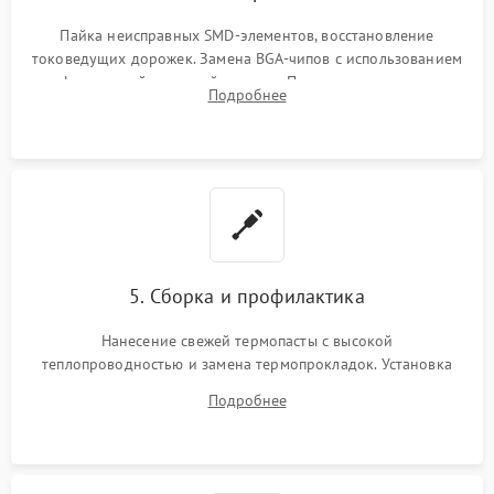
Пайка неисправных SMD-элементов, восстановление
токоведущих дорожек. Замена BGA-чипов с использованием
инфракрасной паяльной станции. Прошивка микросхемы
Подробнее
BIOS или замена поврежденных портов USB
5. Сборка и профилактика
Нанесение свежей термопасты с высокой
теплопроводностью и замена термопрокладок. Установка
системы охлаждения, подключение всех внутренних
Подробнее
шлейфов, модулей памяти и накопителей. Предварительная
сборка корпуса.