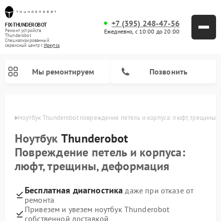
+7 (395) 248-47-56
FIX-THUNDEROBOT
Ежедневно, с 10:00 до 20:00
Ремонт устройств
Thunderobot
Специализированный
cервисный центр г.
Иркутск
Мы ремонтируем
Позвонить
утске
Ноутбук Thunderobot повреждение петель и корпуса: люфт, трещины,
Ремонт компьютеров Thunderobot
Ноутбук
Thunderobot
Повреждение петель и корпуса:
люфт, трещины, деформация
Бесплатная диагностика
даже при отказе от
ремонта
Привезем и увезем ноутбук Thunderobot
собственной доставкой