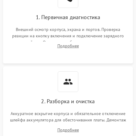
1. Первичная диагностика
Внешний осмотр корпуса, экрана и портов. Проверка
реакции на кнопку включения и подключение зарядного
устройства. Оценка потребления тока с помощью
Подробнее
лабораторного блока питания для локализации проблемы.
2. Разборка и очистка
Аккуратное вскрытие корпуса и обязательное отключение
шлейфа аккумулятора для обесточивания платы. Демонтаж
системы охлаждения, очистка кулера от пыли и удаление
Подробнее
высохшей термопасты с кристаллов чипов.