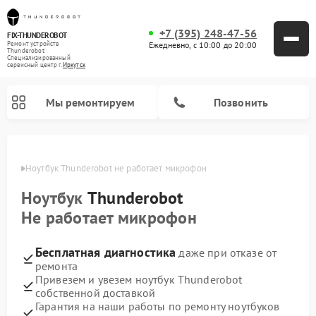
+7 (395) 248-47-56
FIX-THUNDEROBOT
Ежедневно, с 10:00 до 20:00
Ремонт устройств
Thunderobot
Специализированный
cервисный центр г.
Иркутск
Мы ремонтируем
Позвонить
утске
Ноутбук Thunderobot не работает микрофон
Ремонт компьютеров Thunderobot
Ноутбук
Thunderobot
Не работает микрофон
Бесплатная диагностика
даже при отказе от
ремонта
Привезем и увезем ноутбук Thunderobot
собственной доставкой
Гарантия на наши работы по ремонту ноутбуков