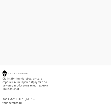
СЦ irk.fix-thunderobot.ru - сеть
сервисных центров в Иркутске по
ремонту и обслуживанию техники
Thunderobot
2021-2026 © СЦ irk.fix-
thunderobot.ru