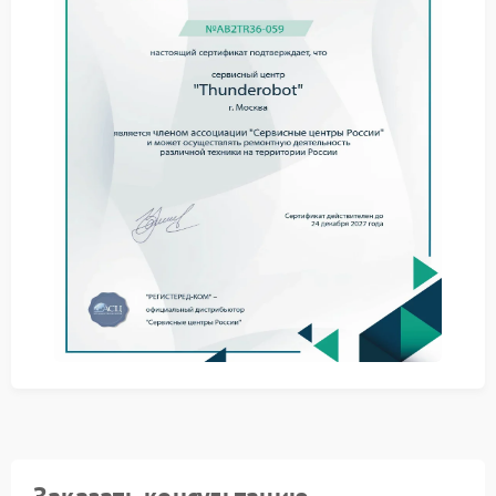
проверьте в настройках звука, выбран ли
встроенный микрофон в качестве устройства
записи;
обновите драйверы звуковой карты с
официального сайта Thunderobot;
убедитесь, что в параметрах конфиденциальности
ОС разрешен доступ к микрофону;
проведите антивирусную проверку системы для
исключения вредоносного воздействия.
Если самостоятельные действия не привели к
восстановлению работы микрофона, рекомендуем
обратиться в сервис Thunderobot. Специалисты
проведут детальную диагностику и выполнят
необходимый ремонт Thunderobot. Попытки
самостоятельного вмешательства в аппаратную
часть ноута могут усугубить ситуацию.
Обращение в авторизованный сервисный центр
Thunderobot гарантирует:
использование сертифицированных
комплектующих;
соблюдение заводских стандартов при ремонте;