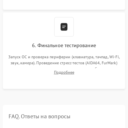
сборка корпуса.
6. Финальное тестирование
Запуск ОС и проверка периферии (клавиатура, тачпад, Wi-Fi,
звук, камера). Проведение стресс-тестов (AIDA64, FurMark)
для контроля температурного режима и стабильности
Подробнее
системы под пиковой нагрузкой.
FAQ. Ответы на вопросы