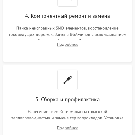
4. Компонентный ремонт и замена
Пайка неисправных SMD-элементов, восстановление
токоведущих дорожек. Замена BGA-чипов с использованием
инфракрасной паяльной станции. Прошивка микросхемы
Подробнее
BIOS или замена поврежденных портов USB
5. Сборка и профилактика
Нанесение свежей термопасты с высокой
теплопроводностью и замена термопрокладок. Установка
системы охлаждения, подключение всех внутренних
Подробнее
шлейфов, модулей памяти и накопителей. Предварительная