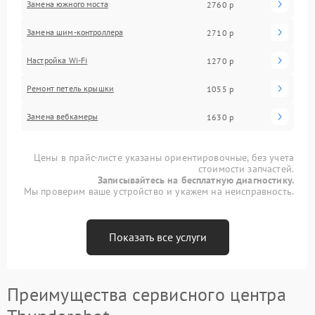
Замена южного моста
2760 р
Замена шим-контроллера
2710 р
Настройка Wi-Fi
1270 р
Ремонт петель крышки
1055 р
Замена вебкамеры
1630 р
Цены в прайс-листе указаны ориентировочные, без учета
стоимости запчастей.
Записывайтесь на бесплатную диагностику.
Мы проверим ваше устройство и укажем на неисправность.
Показать все услуги
Преимущества сервисного центра