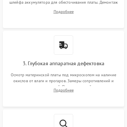
шлейфа аккумулятора для обесточивания платы. Демонтаж
системы охлаждения, очистка кулера от пыли и удаление
Подробнее
высохшей термопасты с кристаллов чипов.
3. Глубокая аппаратная дефектовка
Осмотр материнской платы под микроскопом на наличие
окислов от влаги и прогаров. Замеры сопротивлений и
дежурных напряжений. Проверка цепей питания,
Подробнее
мультиконтроллера, процессора и видеочипа.