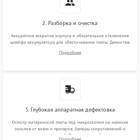
2. Разборка и очистка
Аккуратное вскрытие корпуса и обязательное отключение
шлейфа аккумулятора для обесточивания платы. Демонтаж
системы охлаждения, очистка кулера от пыли и удаление
Подробнее
высохшей термопасты с кристаллов чипов.
3. Глубокая аппаратная дефектовка
Осмотр материнской платы под микроскопом на наличие
окислов от влаги и прогаров. Замеры сопротивлений и
дежурных напряжений. Проверка цепей питания,
Подробнее