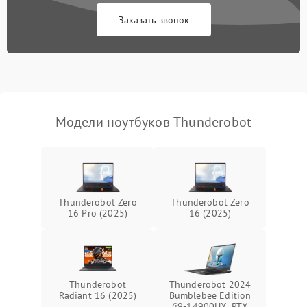
Заказать звонок
Перегрев из‑за пыли,
износа термопасты или
2500 ₽
Подробнее →
неисправности кулера
Выход из строя SSD или
HDD: медленная загрузка,
3000 ₽
Подробнее →
ошибки чтения,
пропадание диска
Модели ноутбуков Thunderobot
Неисправность
оперативной памяти:
2000 ₽
Подробнее →
вылеты приложений,
синие экраны
Thunderobot Zero
Thunderobot Zero
16 Pro (2025)
16 (2025)
Проблемы Wi‑Fi или
2500 ₽
Подробнее →
Bluetooth модулей
Thunderobot
Thunderobot 2024
Radiant 16 (2025)
Bumblebee Edition
(i9-14900HX, RTX