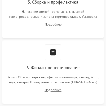
5. Сборка и профилактика
Нанесение свежей термопасты с высокой
теплопроводностью и замена термопрокладок. Установка
системы охлаждения, подключение всех внутренних
Подробнее
шлейфов, модулей памяти и накопителей. Предварительная
сборка корпуса.
6. Финальное тестирование
Запуск ОС и проверка периферии (клавиатура, тачпад, Wi-Fi,
звук, камера). Проведение стресс-тестов (AIDA64, FurMark)
для контроля температурного режима и стабильности
Подробнее
системы под пиковой нагрузкой.