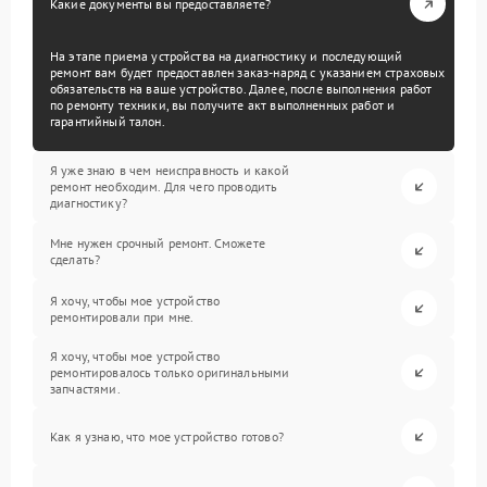
Какие документы вы предоставляете?
На этапе приема устройства на диагностику и последующий
ремонт вам будет предоставлен заказ-наряд с указанием страховых
обязательств на ваше устройство. Далее, после выполнения работ
по ремонту техники, вы получите акт выполненных работ и
гарантийный талон.
Я уже знаю в чем неисправность и какой
ремонт необходим. Для чего проводить
диагностику?
Мне нужен срочный ремонт. Сможете
сделать?
Я хочу, чтобы мое устройство
ремонтировали при мне.
Я хочу, чтобы мое устройство
ремонтировалось только оригинальными
запчастями.
Как я узнаю, что мое устройство готово?