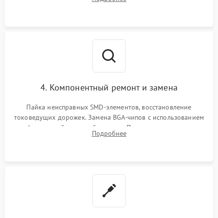
мультиконтроллера, процессора и видеочипа.
4. Компонентный ремонт и замена
Пайка неисправных SMD-элементов, восстановление
токоведущих дорожек. Замена BGA-чипов с использованием
инфракрасной паяльной станции. Прошивка микросхемы
Подробнее
BIOS или замена поврежденных портов USB