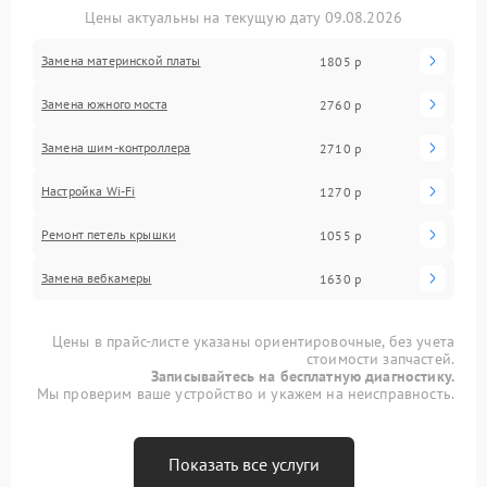
Цены актуальны на текущую дату 09.08.2026
Замена материнской платы
1805 р
Замена южного моста
2760 р
Замена шим-контроллера
2710 р
Настройка Wi-Fi
1270 р
Ремонт петель крышки
1055 р
Замена вебкамеры
1630 р
Цены в прайс-листе указаны ориентировочные, без учета
стоимости запчастей.
Записывайтесь на бесплатную диагностику.
Мы проверим ваше устройство и укажем на неисправность.
Показать все услуги