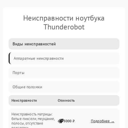
Неисправности ноутбука
Thunderobot
Виды неисправностей
Аппаратные неисправности
Порты
Общие поломки
Неисправности
Стоимость
Устройства
Неисправность матрицы:
Программные ошибки
битые пиксели, мерцание,
5000 ₽
Подробнее →
полосы, отсутствие
подсветки