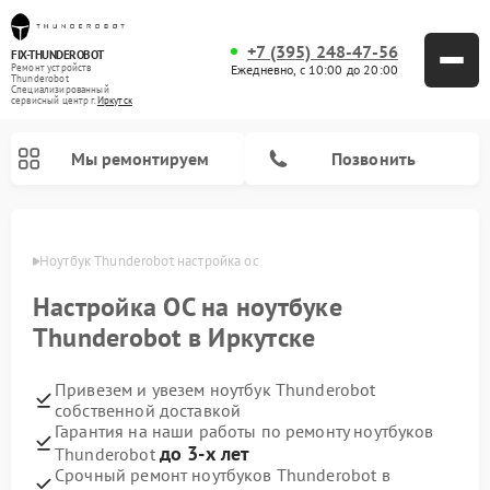
+7 (395) 248-47-56
FIX-THUNDEROBOT
Ежедневно, с 10:00 до 20:00
Ремонт устройств
Thunderobot
Специализированный
cервисный центр г.
Иркутск
Мы ремонтируем
Позвонить
утске
Ноутбук Thunderobot настройка ос
Ремонт компьютеров Thunderobot
Настройка ОС на ноутбуке
Thunderobot в Иркутске
Привезем и увезем ноутбук Thunderobot
собственной доставкой
Гарантия на наши работы по ремонту ноутбуков
до 3-х лет
Thunderobot
Срочный ремонт ноутбуков Thunderobot в