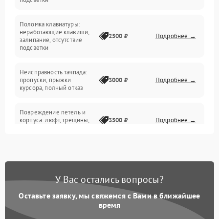
Электрические и системные сбои
Поломка клавиатуры:
Интерфейсные проблемы
неработающие клавиши,
2500 ₽
Подробнее →
залипание, отсутствие
подсветки
Батарея
Неисправность тачпада:
Сеть и интернет
пропуски, прыжки
3000 ₽
Подробнее →
курсора, полный отказ
Система охлаждения
Повреждение петель и
корпуса: люфт, трещины,
3500 ₽
Подробнее →
деформация
Проблемы аккумулятора:
быстрая разрядка,
2500 ₽
Подробнее →
невозможность зарядки,
вздутие
У Вас остались вопросы?
Оставьте заявку, мы свяжемся с Вами в ближайшее
Неисправность зарядного
время
устройства или разъёма
2000 ₽
Подробнее →
питания