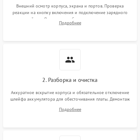
неисправности кулера
Внешний осмотр корпуса, экрана и портов. Проверка
реакции на кнопку включения и подключение зарядного
устройства. Оценка потребления тока с помощью
Выход из строя SSD или
Подробнее
HDD: медленная загрузка,
лабораторного блока питания для локализации проблемы.
3000 ₽
Подробнее →
ошибки чтения,
пропадание диска
Неисправность
оперативной памяти:
2000 ₽
Подробнее →
вылеты приложений,
синие экраны
2. Разборка и очистка
Проблемы Wi‑Fi или
2500 ₽
Подробнее →
Bluetooth модулей
Аккуратное вскрытие корпуса и обязательное отключение
шлейфа аккумулятора для обесточивания платы. Демонтаж
системы охлаждения, очистка кулера от пыли и удаление
Подробнее
высохшей термопасты с кристаллов чипов.