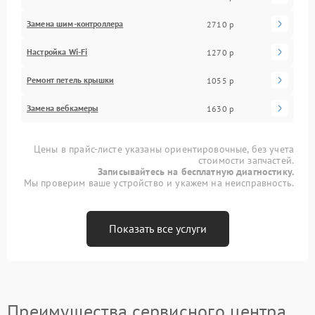
Замена шим-контроллера
2710 р
Настройка Wi-Fi
1270 р
Ремонт петель крышки
1055 р
Замена вебкамеры
1630 р
Цены в прайс-листе указаны ориентировочные, без учета
стоимости запчастей.
Записывайтесь на бесплатную диагностику.
Мы проверим ваше устройство и укажем на неисправность.
Показать все услуги
Преимущества сервисного центра