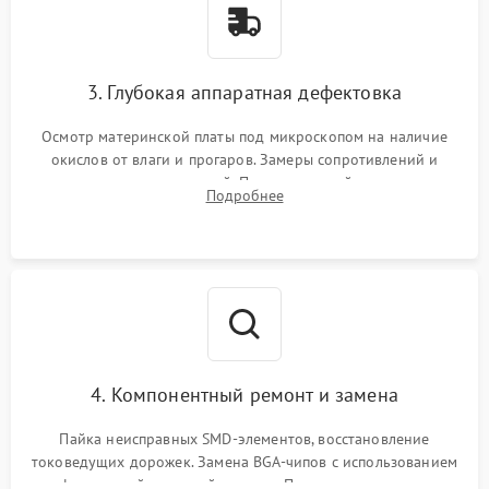
3. Глубокая аппаратная дефектовка
Осмотр материнской платы под микроскопом на наличие
окислов от влаги и прогаров. Замеры сопротивлений и
дежурных напряжений. Проверка цепей питания,
Подробнее
мультиконтроллера, процессора и видеочипа.
4. Компонентный ремонт и замена
Пайка неисправных SMD-элементов, восстановление
токоведущих дорожек. Замена BGA-чипов с использованием
инфракрасной паяльной станции. Прошивка микросхемы