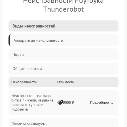
Неисправности ноутбука
Thunderobot
Виды неисправностей
Аппаратные неисправности
Порты
Общие поломки
Неисправности
Стоимость
Устройства
Неисправность матрицы:
Программные ошибки
битые пиксели, мерцание,
5000 ₽
Подробнее →
полосы, отсутствие
подсветки
Электрические и системные сбои
Поломка клавиатуры:
Интерфейсные проблемы