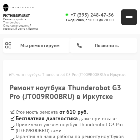
+7 (395) 248-47-56
FIX-THUNDEROBOT
Ежедневно, с 10:00 до 20:00
Ремонт устройств
Thunderobot
Специализированный
cервисный центр г.
Иркутск
Мы ремонтируем
Позвонить
утске
Ремонт ноутбука Thunderobot G3 Pro (JT009R00BRU) в Иркутске
Ремонт компьютеров Thunderobot
Ремонт ноутбука Thunderobot G3
Pro (JT009R00BRU) в Иркутске
от 610 руб.
Стоимость ремонта
Бесплатная диагностика
даже при отказе
Привезем и увезем ноутбук Thunderobot G3 Pro
(JT009R00BRU) сами
Гарантия на наши работы по ремонту ноутбуков