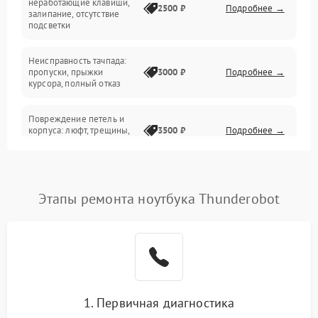
неработающие клавиши,
2500 ₽
Подробнее →
залипание, отсутствие
подсветки
Батарея
Неисправность тачпада:
Сеть и интернет
пропуски, прыжки
3000 ₽
Подробнее →
курсора, полный отказ
Система охлаждения
Повреждение петель и
корпуса: люфт, трещины,
3500 ₽
Подробнее →
деформация
Проблемы аккумулятора:
быстрая разрядка,
2500 ₽
Подробнее →
Этапы ремонта ноутбука Thunderobot
невозможность зарядки,
вздутие
Неисправность зарядного
устройства или разъёма
2000 ₽
Подробнее →
питания
1. Первичная диагностика
Перегрев из‑за пыли,
износа термопасты или
2500 ₽
Подробнее →