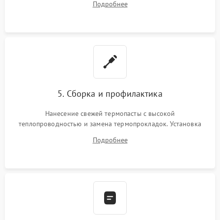
Подробнее
BIOS или замена поврежденных портов USB
5. Сборка и профилактика
Нанесение свежей термопасты с высокой
теплопроводностью и замена термопрокладок. Установка
системы охлаждения, подключение всех внутренних
Подробнее
шлейфов, модулей памяти и накопителей. Предварительная
сборка корпуса.