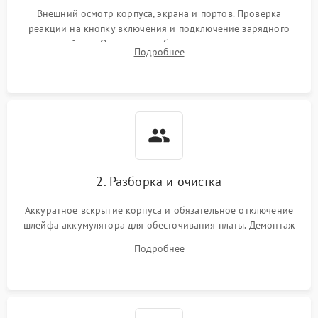
неисправности кулера
Внешний осмотр корпуса, экрана и портов. Проверка
реакции на кнопку включения и подключение зарядного
устройства. Оценка потребления тока с помощью
Выход из строя SSD или
Подробнее
HDD: медленная загрузка,
лабораторного блока питания для локализации проблемы.
3000 ₽
Подробнее →
ошибки чтения,
пропадание диска
Неисправность
оперативной памяти:
2000 ₽
Подробнее →
вылеты приложений,
синие экраны
2. Разборка и очистка
Проблемы Wi‑Fi или
2500 ₽
Подробнее →
Bluetooth модулей
Аккуратное вскрытие корпуса и обязательное отключение
шлейфа аккумулятора для обесточивания платы. Демонтаж
системы охлаждения, очистка кулера от пыли и удаление
Подробнее
высохшей термопасты с кристаллов чипов.