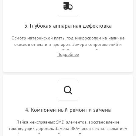
3. Глубокая аппаратная дефектовка
Осмотр материнской платы под микроскопом на наличие
окислов от влаги и прогаров. Замеры сопротивлений и
дежурных напряжений. Проверка цепей питания,
Подробнее
мультиконтроллера, процессора и видеочипа.
4. Компонентный ремонт и замена
Пайка неисправных SMD-элементов, восстановление
токоведущих дорожек. Замена BGA-чипов с использованием
инфракрасной паяльной станции. Прошивка микросхемы