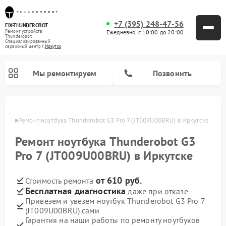
+7 (395) 248-47-56
FIX-THUNDEROBOT
Ежедневно, с 10:00 до 20:00
Ремонт устройств
Thunderobot
Специализированный
cервисный центр г.
Иркутск
Мы ремонтируем
Позвонить
утске
Ремонт ноутбука Thunderobot G3 Pro 7 (JT009U00BRU) в Иркутске
Ремонт компьютеров Thunderobot
Ремонт ноутбука Thunderobot G3
Pro 7 (JT009U00BRU) в Иркутске
от 610 руб.
Стоимость ремонта
Бесплатная диагностика
даже при отказе
Привезем и увезем ноутбук Thunderobot G3 Pro 7
(JT009U00BRU) сами
Гарантия на наши работы по ремонту ноутбуков