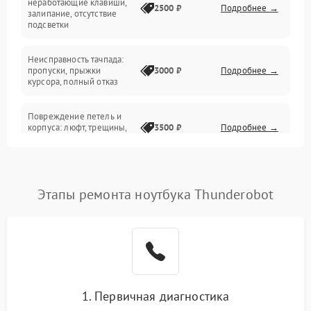
неработающие клавиши,
2500 ₽
Подробнее →
залипание, отсутствие
подсветки
Батарея
Неисправность тачпада:
Сеть и интернет
пропуски, прыжки
3000 ₽
Подробнее →
курсора, полный отказ
Система охлаждения
Повреждение петель и
корпуса: люфт, трещины,
3500 ₽
Подробнее →
деформация
Проблемы аккумулятора:
быстрая разрядка,
2500 ₽
Подробнее →
Этапы ремонта ноутбука Thunderobot
невозможность зарядки,
вздутие
Неисправность зарядного
устройства или разъёма
2000 ₽
Подробнее →
питания
1. Первичная диагностика
Перегрев из‑за пыли,
износа термопасты или
2500 ₽
Подробнее →