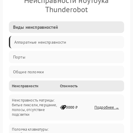
Неисправности ноутбука
Thunderobot
Виды неисправностей
Аппаратные неисправности
Порты
Общие поломки
Неисправности
Стоимость
Устройства
Неисправность матрицы:
Программные ошибки
битые пиксели, мерцание,
5000 ₽
Подробнее →
полосы, отсутствие
подсветки
Электрические и системные сбои
Поломка клавиатуры:
Интерфейсные проблемы