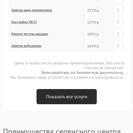
Замена шим-контроллера
2710 р
Настройка Wi-Fi
1270 р
Ремонт петель крышки
1055 р
Замена вебкамеры
1630 р
Цены в прайс-листе указаны ориентировочные, без учета
стоимости запчастей.
Записывайтесь на бесплатную диагностику.
Мы проверим ваше устройство и укажем на неисправность.
Показать все услуги
Преимущества сервисного центра