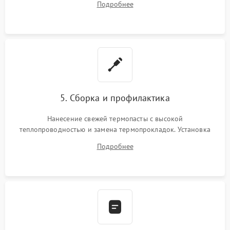
Подробнее
BIOS или замена поврежденных портов USB
5. Сборка и профилактика
Нанесение свежей термопасты с высокой
теплопроводностью и замена термопрокладок. Установка
системы охлаждения, подключение всех внутренних
Подробнее
шлейфов, модулей памяти и накопителей. Предварительная
сборка корпуса.