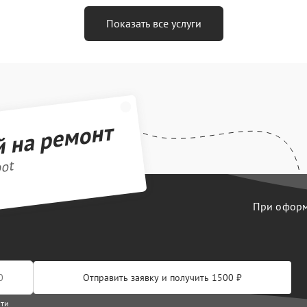
Показать все услуги
й на ремонт
bot
При оформл
Отправить заявку и получить 1500 ₽
сти