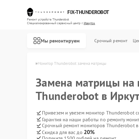
FIX-THUNDEROBOT
Ремонт устройств Thunderobot
Специализированный cервисный центр г.
Иркутск
Мы ремонтируем
Срочный ремонт
Це
nderobot в Иркутске
Монитор Thunderobot замена матрицы
Ремонт ноутбуков Thunderobot
Ремонт компьютеров Thunderobot
Замена матрицы на
Thunderobot в Ирку
Привезем и увезем монитор Thunderobot с
Гарантия на наши работы по ремонту мон
Срочный ремонт мониторов Thunderobot в 
20%
Скидка для вас до
Получите 1500 рублей на ремонт