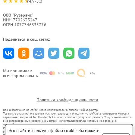
4.9-5.0
ООО "Русервис"
ИНН 7702633247
ОГРН 1077746335776
Поделиться в соц. сетях:
Мы принимаем
все формы оплаты
Политика конфиденциальности
Вся информация на сайте носит исключительно справочный характер.
Товарные знаки используются исключительно для описания устройств, в отношении которых
сервисные центры irk.fix-thunderobot.ru предоставляют услуги по ремонту. Услуги оказываются
в неавторизованных сервисных центрах irk.fix-thunderobot.ru, которые не связаны с
правообладателями товарных знаков или их официальными представителями.
Ремонт осуществляется для устройств, уже введенных в гражданский оборот в соответствии
Этот сайт использует файлы cookie. Вы можете
со статьей 1487 ГК РФ.