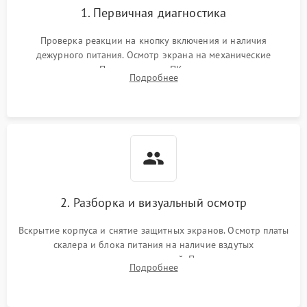
1. Первичная диагностика
Проверка реакции на кнопку включения и наличия
дежурного питания. Осмотр экрана на механические
повреждения. Подключение к ПК для оценки вывода
Подробнее
изображения, работы подсветки и выявления артефактов на
матрице.
2. Разборка и визуальный осмотр
Вскрытие корпуса и снятие защитных экранов. Осмотр платы
скалера и блока питания на наличие вздутых
конденсаторов, прогаров, окислений. Проверка надежности
Подробнее
контактов и целостности шлейфов матрицы.