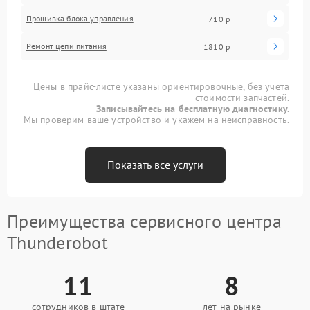
Прошивка блока управления
710 р
Ремонт цепи питания
1810 р
Цены в прайс-листе указаны ориентировочные, без учета
стоимости запчастей.
Записывайтесь на бесплатную диагностику.
Мы проверим ваше устройство и укажем на неисправность.
Показать все услуги
Преимущества сервисного центра
Thunderobot
11
8
сотрудников в штате
лет на рынке