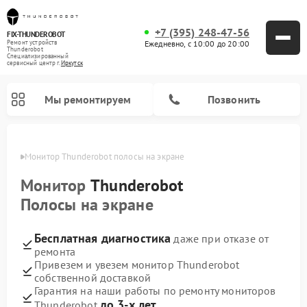
+7 (395) 248-47-56
FIX-THUNDEROBOT
Ежедневно, с 10:00 до 20:00
Ремонт устройств
Thunderobot
Специализированный
cервисный центр г.
Иркутск
Мы ремонтируем
Позвонить
утске
Монитор Thunderobot полосы на экране
Ремонт компьютеров Thunderobot
Монитор
Thunderobot
Полосы на экране
Бесплатная диагностика
даже при отказе от
ремонта
Привезем и увезем монитор Thunderobot
собственной доставкой
Гарантия на наши работы по ремонту мониторов
до 3-х лет
Thunderobot