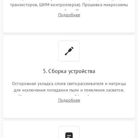
транзисторов, ШИМ-контроллеров). Прошивка микросхемы
памяти при программных сбоях. При поломке подсветки —
Подробнее
разборка матрицы и замена выгоревших светодиодов.
5. Сборка устройства
Осторожная укладка слоев светорассеивателя и матрицы
для исключения попадания пыли и появления засветов.
Надежное подключение шлейфов, фиксация плат и
Подробнее
аккуратное защелкивание пластикового корпуса монитора.