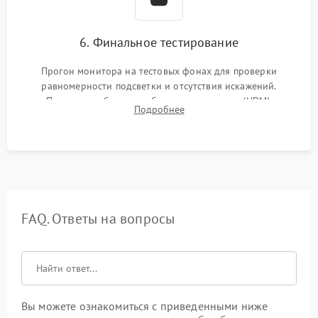
6. Финальное тестирование
Прогон монитора на тестовых фонах для проверки
равномерности подсветки и отсутствия искажений.
Проверка работоспособности всех портов (HDMI,
Подробнее
DisplayPort, VGA) и кнопок управления под нагрузкой в
течение пары часов.
FAQ. Ответы на вопросы
Вы можете ознакомиться с приведенными ниже