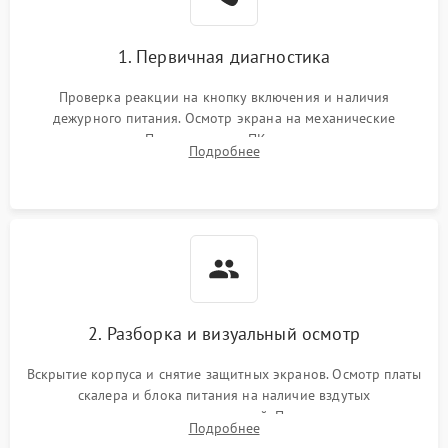
1. Первичная диагностика
Проверка реакции на кнопку включения и наличия
дежурного питания. Осмотр экрана на механические
повреждения. Подключение к ПК для оценки вывода
Подробнее
изображения, работы подсветки и выявления артефактов на
матрице.
2. Разборка и визуальный осмотр
Вскрытие корпуса и снятие защитных экранов. Осмотр платы
скалера и блока питания на наличие вздутых
конденсаторов, прогаров, окислений. Проверка надежности
Подробнее
контактов и целостности шлейфов матрицы.