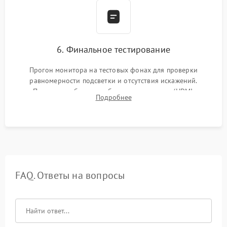
6. Финальное тестирование
Прогон монитора на тестовых фонах для проверки
равномерности подсветки и отсутствия искажений.
Проверка работоспособности всех портов (HDMI,
Подробнее
DisplayPort, VGA) и кнопок управления под нагрузкой в
течение пары часов.
FAQ. Ответы на вопросы