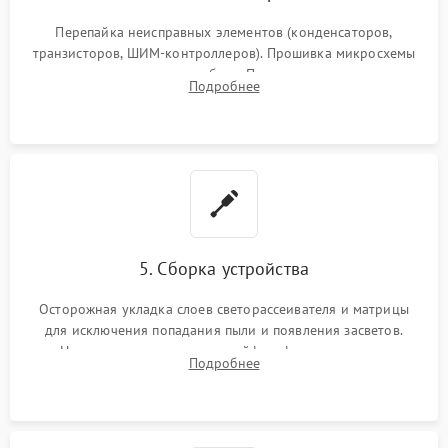
Перепайка неисправных элементов (конденсаторов,
транзисторов, ШИМ-контроллеров). Прошивка микросхемы
памяти при программных сбоях. При поломке подсветки —
Подробнее
разборка матрицы и замена выгоревших светодиодов.
5. Сборка устройства
Осторожная укладка слоев светорассеивателя и матрицы
для исключения попадания пыли и появления засветов.
Надежное подключение шлейфов, фиксация плат и
Подробнее
аккуратное защелкивание пластикового корпуса монитора.