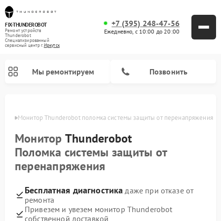
+7 (395) 248-47-56
FIX-THUNDEROBOT
Ежедневно, с 10:00 до 20:00
Ремонт устройств
Thunderobot
Специализированный
cервисный центр г.
Иркутск
Мы ремонтируем
Позвонить
утске
Монитор Thunderobot поломка системы защиты от перенапряжения
Ремонт компьютеров Thunderobot
Монитор
Thunderobot
Поломка системы защиты от
перенапряжения
Бесплатная диагностика
даже при отказе от
ремонта
Привезем и увезем монитор Thunderobot
собственной доставкой