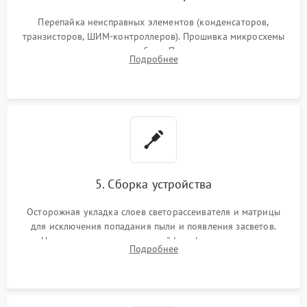
Перепайка неисправных элементов (конденсаторов,
транзисторов, ШИМ-контроллеров). Прошивка микросхемы
памяти при программных сбоях. При поломке подсветки —
Подробнее
разборка матрицы и замена выгоревших светодиодов.
5. Сборка устройства
Осторожная укладка слоев светорассеивателя и матрицы
для исключения попадания пыли и появления засветов.
Надежное подключение шлейфов, фиксация плат и
Подробнее
аккуратное защелкивание пластикового корпуса монитора.