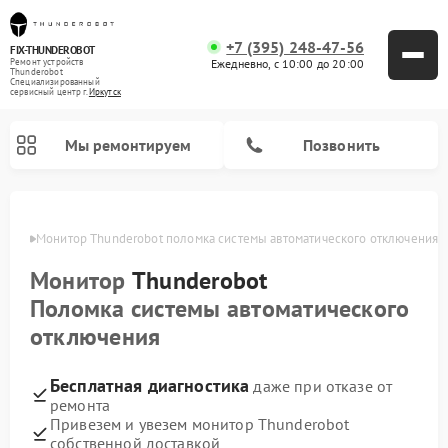
+7 (395) 248-47-56
FIX-THUNDEROBOT
Ежедневно, с 10:00 до 20:00
Ремонт устройств
Thunderobot
Специализированный
cервисный центр г.
Иркутск
Мы ремонтируем
Позвонить
утске
Монитор Thunderobot поломка системы автоматического отключения
Ремонт компьютеров Thunderobot
Монитор
Thunderobot
Поломка системы автоматического
отключения
Бесплатная диагностика
даже при отказе от
ремонта
Привезем и увезем монитор Thunderobot
собственной доставкой