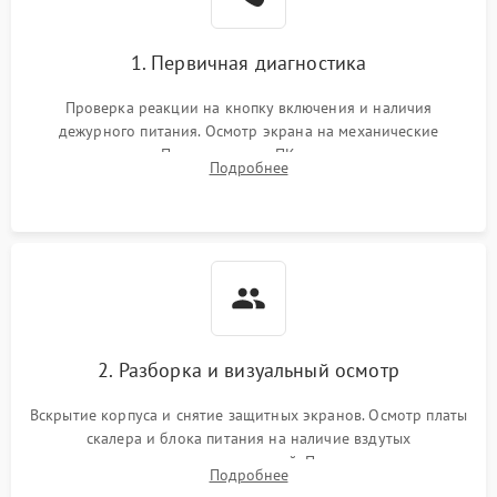
1. Первичная диагностика
Проверка реакции на кнопку включения и наличия
дежурного питания. Осмотр экрана на механические
повреждения. Подключение к ПК для оценки вывода
Подробнее
изображения, работы подсветки и выявления артефактов на
матрице.
2. Разборка и визуальный осмотр
Вскрытие корпуса и снятие защитных экранов. Осмотр платы
скалера и блока питания на наличие вздутых
конденсаторов, прогаров, окислений. Проверка надежности
Подробнее
контактов и целостности шлейфов матрицы.