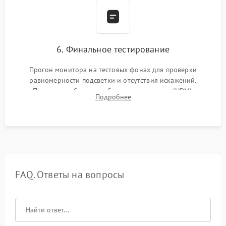
6. Финальное тестирование
Прогон монитора на тестовых фонах для проверки
равномерности подсветки и отсутствия искажений.
Проверка работоспособности всех портов (HDMI,
Подробнее
DisplayPort, VGA) и кнопок управления под нагрузкой в
течение пары часов.
FAQ. Ответы на вопросы