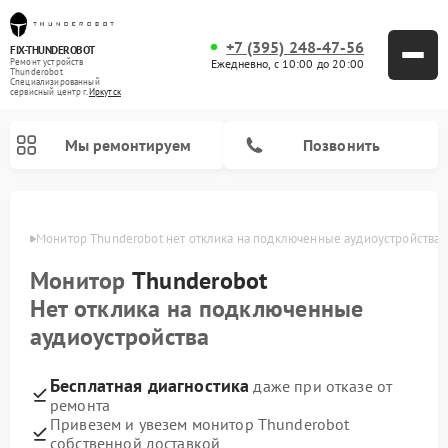
+7 (395) 248-47-56
FIX-THUNDEROBOT
Ежедневно, с 10:00 до 20:00
Ремонт устройств
Thunderobot
Специализированный
cервисный центр г.
Иркутск
Мы ремонтируем
Позвонить
утске
Монитор Thunderobot нет отклика на подключенные аудиоустройства
Ремонт компьютеров Thunderobot
Монитор
Thunderobot
Нет отклика на подключенные
аудиоустройства
Бесплатная диагностика
даже при отказе от
ремонта
Привезем и увезем монитор Thunderobot
собственной доставкой