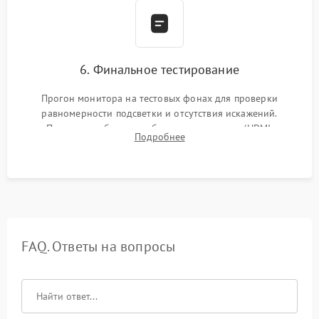
6. Финальное тестирование
Прогон монитора на тестовых фонах для проверки
равномерности подсветки и отсутствия искажений.
Проверка работоспособности всех портов (HDMI,
Подробнее
DisplayPort, VGA) и кнопок управления под нагрузкой в
течение пары часов.
FAQ. Ответы на вопросы