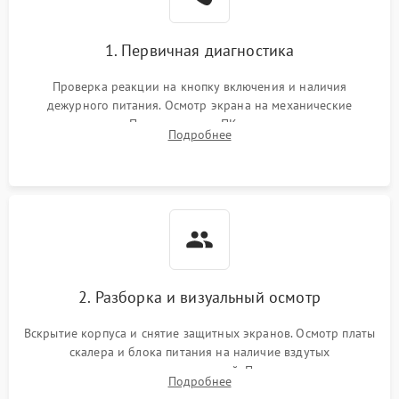
1. Первичная диагностика
Проверка реакции на кнопку включения и наличия
дежурного питания. Осмотр экрана на механические
повреждения. Подключение к ПК для оценки вывода
Подробнее
изображения, работы подсветки и выявления артефактов на
матрице.
2. Разборка и визуальный осмотр
Вскрытие корпуса и снятие защитных экранов. Осмотр платы
скалера и блока питания на наличие вздутых
конденсаторов, прогаров, окислений. Проверка надежности
Подробнее
контактов и целостности шлейфов матрицы.