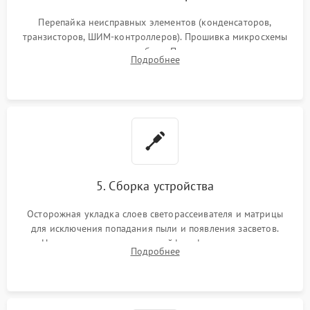
Перепайка неисправных элементов (конденсаторов,
транзисторов, ШИМ-контроллеров). Прошивка микросхемы
памяти при программных сбоях. При поломке подсветки —
Подробнее
разборка матрицы и замена выгоревших светодиодов.
5. Сборка устройства
Осторожная укладка слоев светорассеивателя и матрицы
для исключения попадания пыли и появления засветов.
Надежное подключение шлейфов, фиксация плат и
Подробнее
аккуратное защелкивание пластикового корпуса монитора.