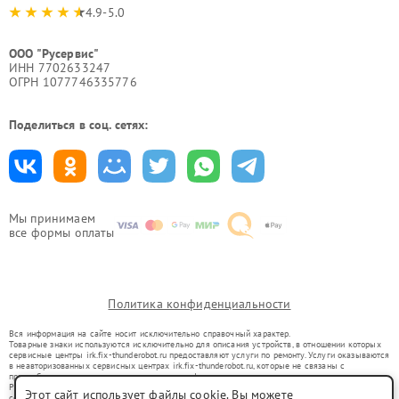
4.9-5.0
ООО "Русервис"
ИНН 7702633247
ОГРН 1077746335776
Поделиться в соц. сетях:
Мы принимаем
все формы оплаты
Политика конфиденциальности
Вся информация на сайте носит исключительно справочный характер.
Товарные знаки используются исключительно для описания устройств, в отношении которых
сервисные центры irk.fix-thunderobot.ru предоставляют услуги по ремонту. Услуги оказываются
в неавторизованных сервисных центрах irk.fix-thunderobot.ru, которые не связаны с
правообладателями товарных знаков или их официальными представителями.
Ремонт осуществляется для устройств, уже введенных в гражданский оборот в соответствии
Этот сайт использует файлы cookie. Вы можете
со статьей 1487 ГК РФ.