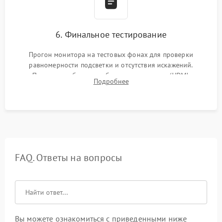
6. Финальное тестирование
Прогон монитора на тестовых фонах для проверки
равномерности подсветки и отсутствия искажений.
Проверка работоспособности всех портов (HDMI,
Подробнее
DisplayPort, VGA) и кнопок управления под нагрузкой в
течение пары часов.
FAQ. Ответы на вопросы
Вы можете ознакомиться с приведенными ниже