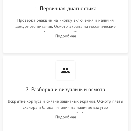
1. Первичная диагностика
Проверка реакции на кнопку включения и наличия
дежурного питания. Осмотр экрана на механические
повреждения. Подключение к ПК для оценки вывода
Подробнее
изображения, работы подсветки и выявления артефактов на
матрице.
2. Разборка и визуальный осмотр
Вскрытие корпуса и снятие защитных экранов. Осмотр платы
скалера и блока питания на наличие вздутых
конденсаторов, прогаров, окислений. Проверка надежности
Подробнее
контактов и целостности шлейфов матрицы.