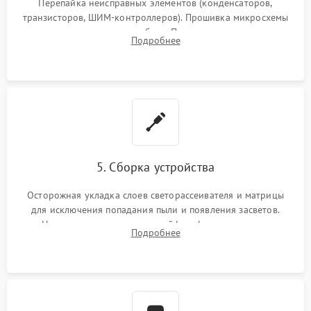
Перепайка неисправных элементов (конденсаторов,
транзисторов, ШИМ-контроллеров). Прошивка микросхемы
памяти при программных сбоях. При поломке подсветки —
Подробнее
разборка матрицы и замена выгоревших светодиодов.
5. Сборка устройства
Осторожная укладка слоев светорассеивателя и матрицы
для исключения попадания пыли и появления засветов.
Надежное подключение шлейфов, фиксация плат и
Подробнее
аккуратное защелкивание пластикового корпуса монитора.