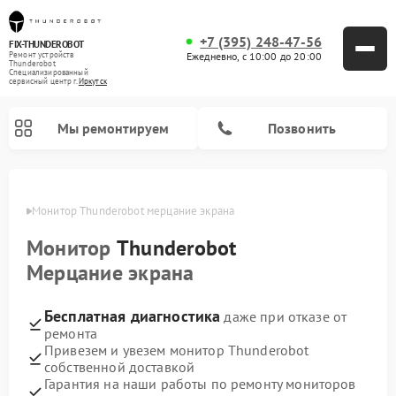
+7 (395) 248-47-56
FIX-THUNDEROBOT
Ежедневно, с 10:00 до 20:00
Ремонт устройств
Thunderobot
Специализированный
cервисный центр г.
Иркутск
Мы ремонтируем
Позвонить
утске
Монитор Thunderobot мерцание экрана
Ремонт компьютеров Thunderobot
Монитор
Thunderobot
Мерцание экрана
Бесплатная диагностика
даже при отказе от
ремонта
Привезем и увезем монитор Thunderobot
собственной доставкой
Гарантия на наши работы по ремонту мониторов